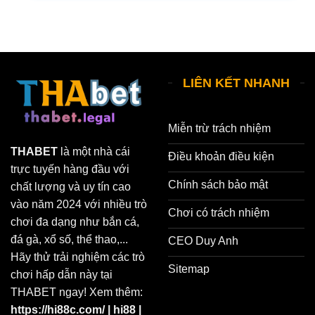
LIÊN KẾT NHANH
Miễn trừ trách nhiệm
THABET
là một nhà cái
Điều khoản điều kiện
trực tuyến hàng đầu với
Chính sách bảo mật
chất lượng và uy tín cao
vào năm 2024 với nhiều trò
Chơi có trách nhiệm
chơi đa dạng như bắn cá,
đá gà, xổ số, thể thao,...
CEO Duy Anh
Hãy thử trải nghiệm các trò
Sitemap
chơi hấp dẫn này tại
THABET ngay! Xem thêm:
https://hi88c.com/
|
hi88
|