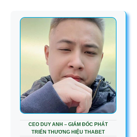
CEO DUY ANH – GIÁM ĐỐC PHÁT
TRIỂN THƯƠNG HIỆU THABET