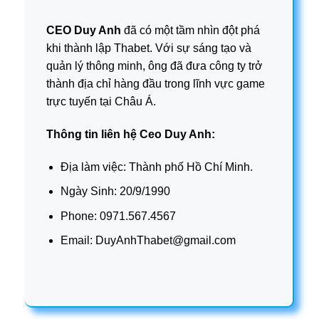
CEO Duy Anh
đã có một tầm nhìn đột phá
khi thành lập Thabet. Với sự sáng tạo và
quản lý thông minh, ông đã đưa công ty trở
thành địa chỉ hàng đầu trong lĩnh vực game
trực tuyến tại Châu Á.
Thông tin liên hệ Ceo Duy Anh:
Địa làm việc: Thành phố Hồ Chí Minh.
Ngày Sinh: 20/9/1990
Phone: 0971.567.4567
Email:
DuyAnhThabet@gmail.com