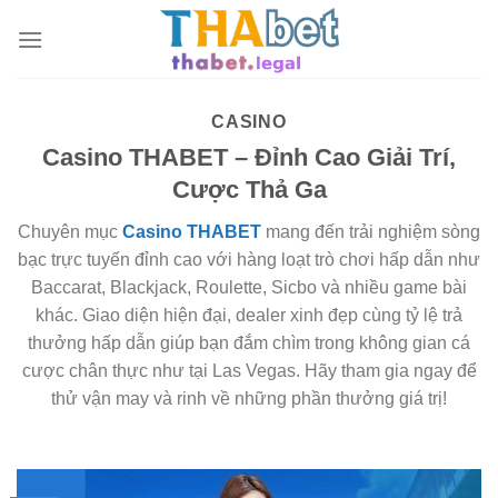
Skip
to
content
CASINO
Casino THABET – Đỉnh Cao Giải Trí,
Cược Thả Ga
Chuyên mục
Casino THABET
mang đến trải nghiệm sòng
bạc trực tuyến đỉnh cao với hàng loạt trò chơi hấp dẫn như
Baccarat, Blackjack, Roulette, Sicbo và nhiều game bài
khác. Giao diện hiện đại, dealer xinh đẹp cùng tỷ lệ trả
thưởng hấp dẫn giúp bạn đắm chìm trong không gian cá
cược chân thực như tại Las Vegas. Hãy tham gia ngay để
thử vận may và rinh về những phần thưởng giá trị!