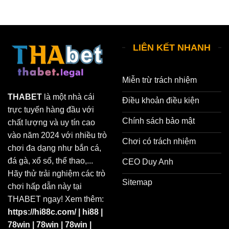
LIÊN KẾT NHANH
Miễn trừ trách nhiệm
THABET
là một nhà cái
Điều khoản điều kiện
trực tuyến hàng đầu với
Chính sách bảo mật
chất lượng và uy tín cao
vào năm 2024 với nhiều trò
Chơi có trách nhiệm
chơi đa dạng như bắn cá,
đá gà, xổ số, thể thao,...
CEO Duy Anh
Hãy thử trải nghiệm các trò
Sitemap
chơi hấp dẫn này tại
THABET ngay! Xem thêm:
https://hi88c.com/
|
hi88
|
78win
|
78win
|
78win
|