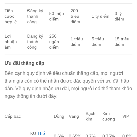
Tiền
Đăng ký
200
50 triệu
3 tỷ
cược
thành
triệu
1 tỷ điểm
điểm
điểm
hợp lệ
công
điểm
Lợi
Đăng ký
250
1 triệu
5 triệu
15 triệu
nhuận
thành
ngàn
điểm
điểm
điểm
âm
công
điểm
Ưu đãi thăng cấp
Bên cạnh quy định về tiêu chuẩn thăng cấp, mọi người
tham gia còn có thể nhận được đặc quyền với ưu đãi hấp
dẫn. Về quy định nhận ưu đãi, mọi người có thể tham khảo
ngay thông tin dưới đây:
Bạch
Kim
Cấp bậc
Đồng
Vàng
VIP
kim
cương
KU
Thể
0.6%
0.65%
0.7%
0.75%
0.8%