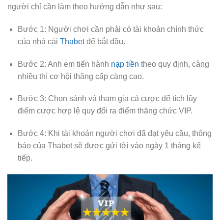
người chỉ cần làm theo hướng dẫn như sau:
Bước 1: Người chơi cần phải có tài khoản chính thức
của nhà cái
Thabet
để bắt đầu.
Bước 2: Anh em tiến hành
nạp tiền
theo quy định, càng
nhiều thì cơ hội thăng cấp càng cao.
Bước 3: Chọn sảnh và tham gia cá cược để tích lũy
điểm cược hợp lệ quy đổi ra điểm thăng chức VIP.
Bước 4: Khi tài khoản người chơi đã đạt yêu cầu, thông
báo của Thabet sẽ được gửi tới vào ngày 1 tháng kế
tiếp.