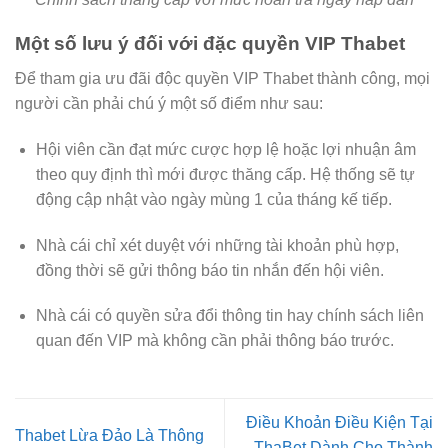
Một số lưu ý đối với đặc quyền VIP Thabet
Để tham gia ưu đãi độc quyền VIP Thabet thành công, mọi
người cần phải chú ý một số điểm như sau:
Hội viên cần đạt mức cược hợp lệ hoặc lợi nhuận âm
theo quy định thì mới được thăng cấp. Hệ thống sẽ tự
động cập nhật vào ngày mùng 1 của tháng kế tiếp.
Nhà cái chỉ xét duyệt với những tài khoản phù hợp,
đồng thời sẽ gửi thông báo tin nhắn đến hội viên.
Nhà cái có quyền sửa đổi thông tin hay chính sách liên
quan đến VIP mà không cần phải thông báo trước.
Điều Khoản Điều Kiện Tại
Thabet Lừa Đảo Là Thông
ThaBet Dành Cho Thành