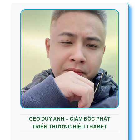
CEO DUY ANH – GIÁM ĐỐC PHÁT
TRIỂN THƯƠNG HIỆU THABET