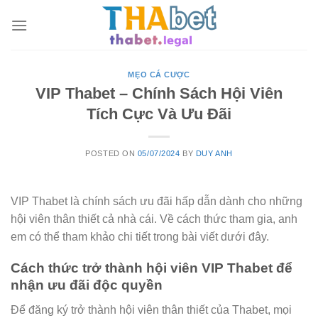
Skip
to
content
MẸO CÁ CƯỢC
VIP Thabet – Chính Sách Hội Viên
Tích Cực Và Ưu Đãi
POSTED ON
05/07/2024
BY
DUY ANH
VIP Thabet là chính sách ưu đãi hấp dẫn dành cho những
hội viên thân thiết cả nhà cái. Về cách thức tham gia, anh
em có thể tham khảo chi tiết trong bài viết dưới đây.
Cách thức trở thành hội viên VIP Thabet để
nhận ưu đãi độc quyền
Để đăng ký trở thành hội viên thân thiết của Thabet, mọi