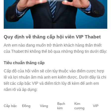
Quy định về thăng cấp hội viên VIP Thabet
Anh em nào đang muốn trở thành khách hàng thân thiết
của Thabet thì không thể bỏ qua những thông tin dưới đây:
Tiêu chuẩn thăng cấp
Cấp độ của hội viên sẽ còn tùy thuộc vào điểm cược hợp
lệ và lợi nhuận âm mà anh em kiếm được. Dưới đây là chi
tiết các cấp bậc VIP và điểm tích lũy đi kèm để anh em
nắm rõ và áp dụng:
Bạch
Kim
Cấp bậc
Đồng
Vàng
VIP
kim
cương